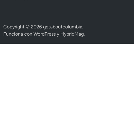
Copyright © 2026
getaboutcolumbia
.
Funciona con
WordPress
y
HybridMag
.