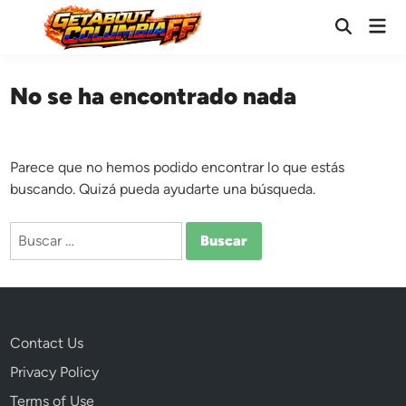
Saltar
Men
al
Abrir
prin
búsqueda
contenido
No se ha encontrado nada
Parece que no hemos podido encontrar lo que estás
buscando. Quizá pueda ayudarte una búsqueda.
Buscar:
Contact Us
Privacy Policy
Terms of Use