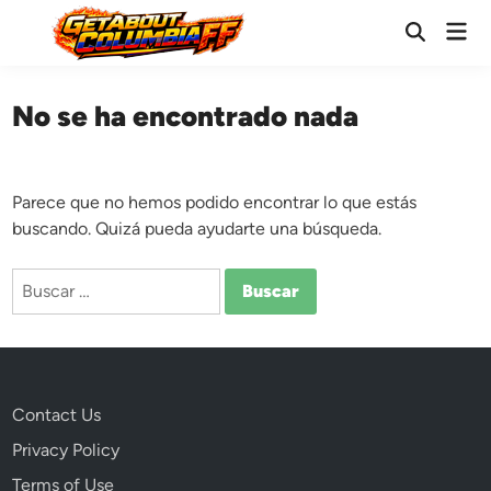
Saltar
Men
al
Abrir
prin
búsqueda
contenido
No se ha encontrado nada
Parece que no hemos podido encontrar lo que estás
buscando. Quizá pueda ayudarte una búsqueda.
Buscar:
Contact Us
Privacy Policy
Terms of Use