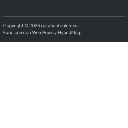
Copyright © 2026
getaboutcolumbia
.
Funciona con
WordPress
y
HybridMag
.