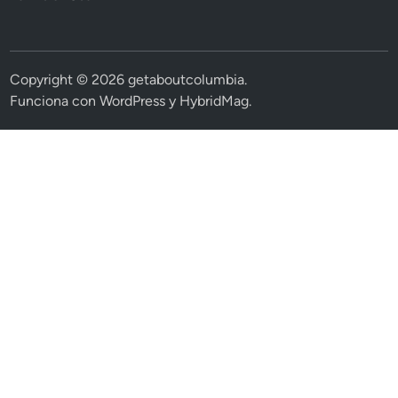
Copyright © 2026
getaboutcolumbia
.
Funciona con
WordPress
y
HybridMag
.