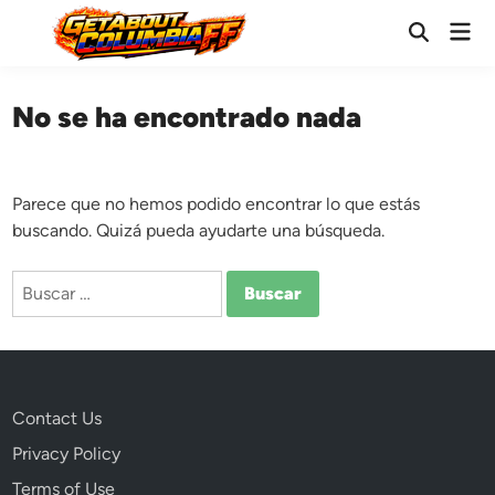
Saltar
Men
al
Abrir
prin
búsqueda
contenido
No se ha encontrado nada
Parece que no hemos podido encontrar lo que estás
buscando. Quizá pueda ayudarte una búsqueda.
Buscar:
Contact Us
Privacy Policy
Terms of Use