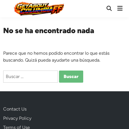
Saltar
Men
al
Abrir
prin
búsqueda
contenido
No se ha encontrado nada
Parece que no hemos podido encontrar lo que estás
buscando. Quizá pueda ayudarte una búsqueda.
Buscar:
Contact Us
Privacy Policy
Terms of Use