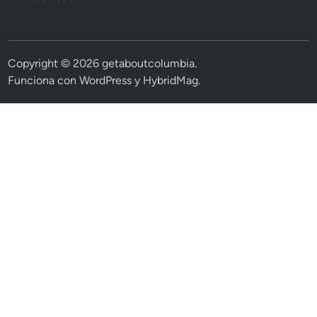
Copyright © 2026
getaboutcolumbia
.
Funciona con
WordPress
y
HybridMag
.