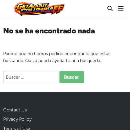
Saltar
Men
al
Abrir
prin
búsqueda
contenido
No se ha encontrado nada
Parece que no hemos podido encontrar lo que estás
buscando. Quizá pueda ayudarte una búsqueda.
Buscar:
Contact Us
Privacy Policy
Terms of Use