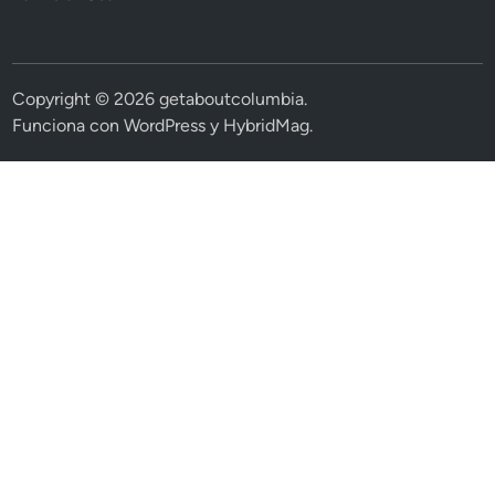
Copyright © 2026
getaboutcolumbia
.
Funciona con
WordPress
y
HybridMag
.