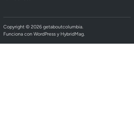
Copyright © 2026
getaboutcolumbia
.
Funciona con
WordPress
y
HybridMag
.