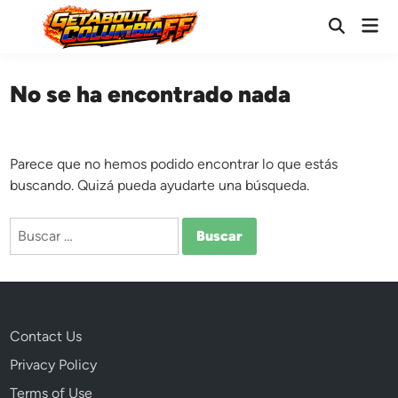
Saltar
Men
al
Abrir
prin
búsqueda
contenido
No se ha encontrado nada
Parece que no hemos podido encontrar lo que estás
buscando. Quizá pueda ayudarte una búsqueda.
Buscar:
Contact Us
Privacy Policy
Terms of Use