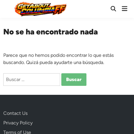
Saltar
Men
al
Abrir
prin
búsqueda
contenido
No se ha encontrado nada
Parece que no hemos podido encontrar lo que estás
buscando. Quizá pueda ayudarte una búsqueda.
Buscar:
Contact Us
Privacy Policy
Terms of Use