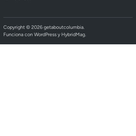
Copyright © 2026
getaboutcolumbia
.
Funciona con
WordPress
y
HybridMag
.