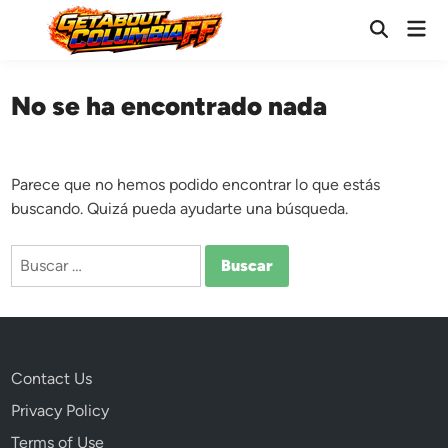
Saltar
Men
al
Abrir
prin
búsqueda
contenido
No se ha encontrado nada
Parece que no hemos podido encontrar lo que estás
buscando. Quizá pueda ayudarte una búsqueda.
Buscar:
Contact Us
Privacy Policy
Terms of Use