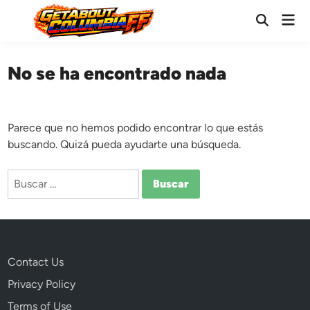
Saltar
Men
al
Abrir
prin
búsqueda
contenido
No se ha encontrado nada
Parece que no hemos podido encontrar lo que estás
buscando. Quizá pueda ayudarte una búsqueda.
Buscar:
Contact Us
Privacy Policy
Terms of Use