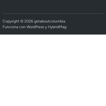
Copyright © 2026
getaboutcolumbia
.
Funciona con
WordPress
y
HybridMag
.