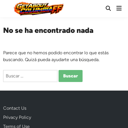
Saltar
Men
al
Abrir
prin
búsqueda
contenido
No se ha encontrado nada
Parece que no hemos podido encontrar lo que estás
buscando. Quizá pueda ayudarte una búsqueda.
Buscar:
Contact Us
Privacy Policy
Terms of Use