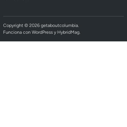
Copyright © 2026
getaboutcolumbia
.
Funciona con
WordPress
y
HybridMag
.