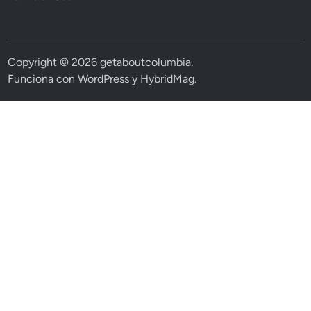
Copyright © 2026
getaboutcolumbia
.
Funciona con
WordPress
y
HybridMag
.