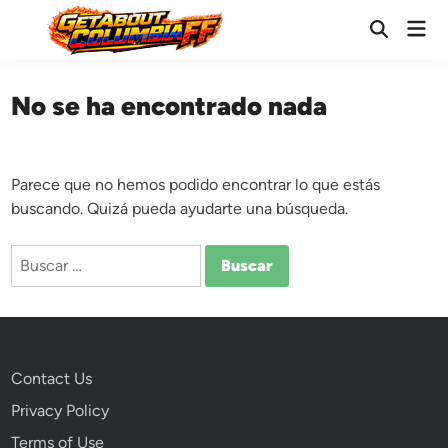
Saltar
Men
al
Abrir
prin
búsqueda
contenido
No se ha encontrado nada
Parece que no hemos podido encontrar lo que estás
buscando. Quizá pueda ayudarte una búsqueda.
Buscar:
Contact Us
Privacy Policy
Terms of Use