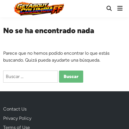
Saltar
Men
al
Abrir
prin
búsqueda
contenido
No se ha encontrado nada
Parece que no hemos podido encontrar lo que estás
buscando. Quizá pueda ayudarte una búsqueda.
Buscar:
Contact Us
Privacy Policy
Terms of Use