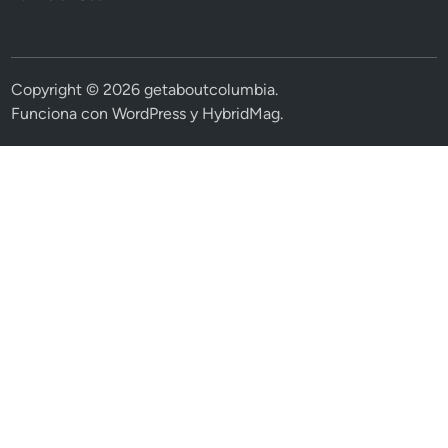
Copyright © 2026
getaboutcolumbia
.
Funciona con
WordPress
y
HybridMag
.