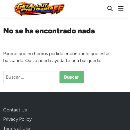
Saltar
Men
al
Abrir
prin
búsqueda
contenido
No se ha encontrado nada
Parece que no hemos podido encontrar lo que estás
buscando. Quizá pueda ayudarte una búsqueda.
Buscar:
Contact Us
Privacy Policy
Terms of Use