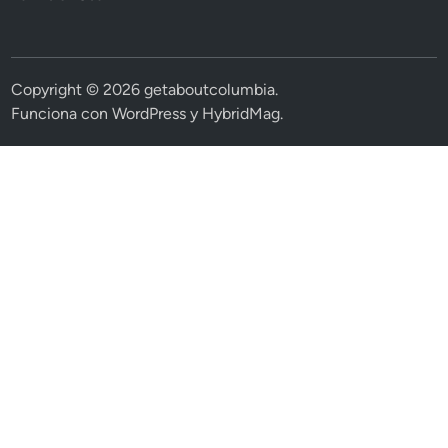
Copyright © 2026
getaboutcolumbia
.
Funciona con
WordPress
y
HybridMag
.