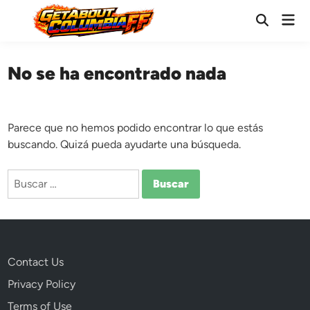
Saltar
Men
al
Abrir
prin
búsqueda
contenido
No se ha encontrado nada
Parece que no hemos podido encontrar lo que estás
buscando. Quizá pueda ayudarte una búsqueda.
Buscar:
Contact Us
Privacy Policy
Terms of Use