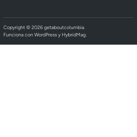
Copyright © 2026
getaboutcolumbia
.
Funciona con
WordPress
y
HybridMag
.