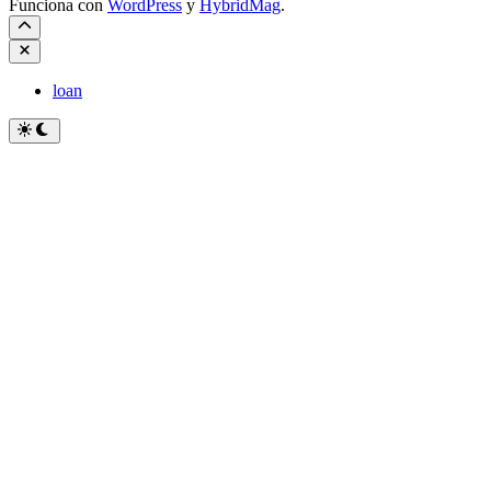
Funciona con
WordPress
y
HybridMag
.
Cerrar
loan
Cambiar
a
modo
oscuro