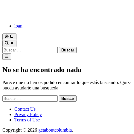
Saltar
al
contenido
loan
Cambiar
a
Abrir
modo
búsqueda
Buscar:
oscuro
Menú
principal
No se ha encontrado nada
Parece que no hemos podido encontrar lo que estás buscando. Quizá
pueda ayudarte una búsqueda.
Buscar:
Contact Us
Privacy Policy
Terms of Use
Copyright © 2026
getaboutcolumbia
.