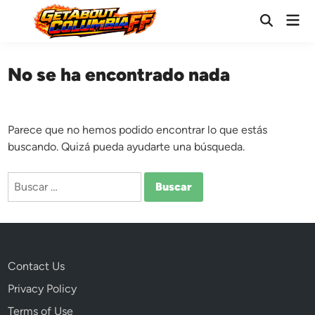
Saltar
Men
al
Abrir
prin
búsqueda
contenido
No se ha encontrado nada
Parece que no hemos podido encontrar lo que estás
buscando. Quizá pueda ayudarte una búsqueda.
Buscar:
Contact Us
Privacy Policy
Terms of Use