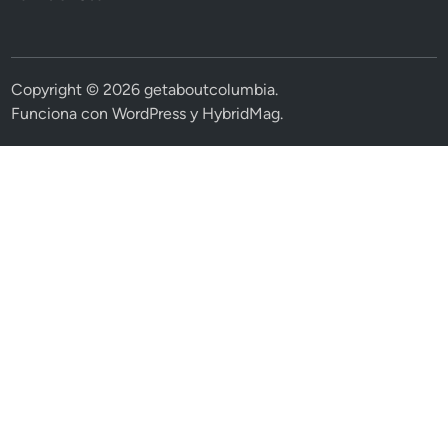
Copyright © 2026
getaboutcolumbia
.
Funciona con
WordPress
y
HybridMag
.