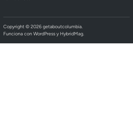
Copyright © 2026
getaboutcolumbia
.
Funciona con
WordPress
y
HybridMag
.