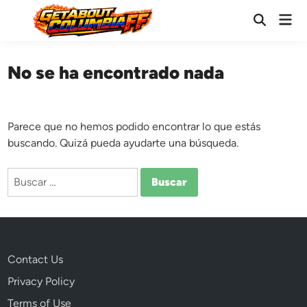
Saltar
Men
al
Abrir
prin
búsqueda
contenido
No se ha encontrado nada
Parece que no hemos podido encontrar lo que estás
buscando. Quizá pueda ayudarte una búsqueda.
Buscar:
Contact Us
Privacy Policy
Terms of Use