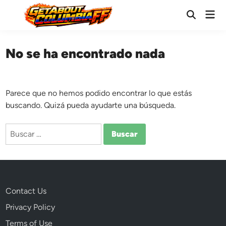
Saltar
Men
al
Abrir
prin
búsqueda
contenido
No se ha encontrado nada
Parece que no hemos podido encontrar lo que estás
buscando. Quizá pueda ayudarte una búsqueda.
Buscar:
Contact Us
Privacy Policy
Terms of Use