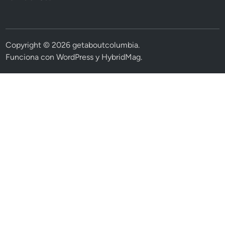
Copyright © 2026
getaboutcolumbia
.
Funciona con
WordPress
y
HybridMag
.