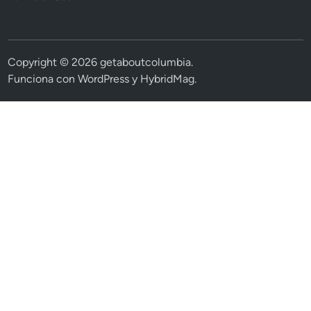
Copyright © 2026
getaboutcolumbia
.
Funciona con
WordPress
y
HybridMag
.