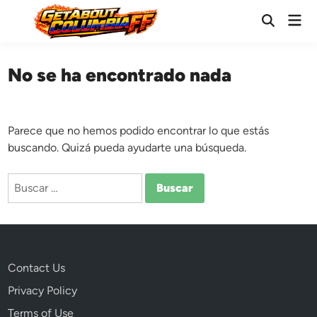
Saltar
Men
al
Abrir
prin
búsqueda
contenido
No se ha encontrado nada
Parece que no hemos podido encontrar lo que estás
buscando. Quizá pueda ayudarte una búsqueda.
Buscar:
Contact Us
Privacy Policy
Terms of Use