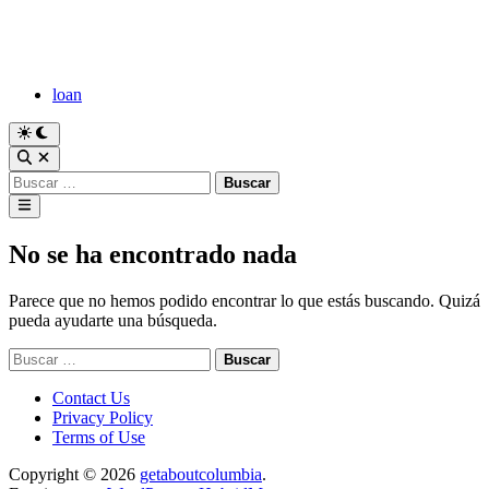
Saltar
al
contenido
loan
Cambiar
a
Abrir
modo
búsqueda
Buscar:
oscuro
Menú
principal
No se ha encontrado nada
Parece que no hemos podido encontrar lo que estás buscando. Quizá
pueda ayudarte una búsqueda.
Buscar:
Contact Us
Privacy Policy
Terms of Use
Copyright © 2026
getaboutcolumbia
.