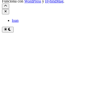
Funciona con
WordPress
y
HybridMag
.
Cerrar
loan
Cambiar
a
modo
oscuro