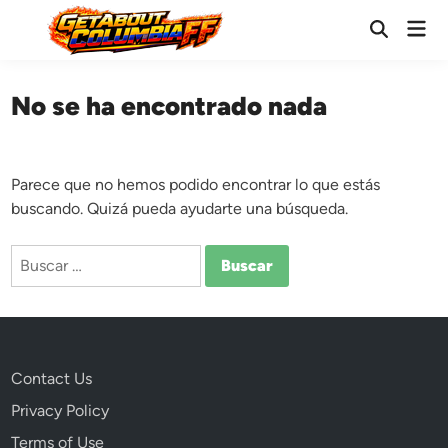
Saltar
Men
al
Abrir
prin
búsqueda
contenido
No se ha encontrado nada
Parece que no hemos podido encontrar lo que estás
buscando. Quizá pueda ayudarte una búsqueda.
Buscar:
Contact Us
Privacy Policy
Terms of Use