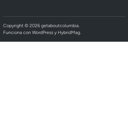
Copyright © 2026
getaboutcolumbia
.
Funciona con
WordPress
y
HybridMag
.