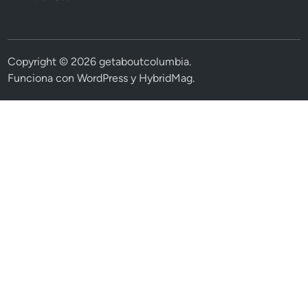
Copyright © 2026
getaboutcolumbia
.
Funciona con
WordPress
y
HybridMag
.