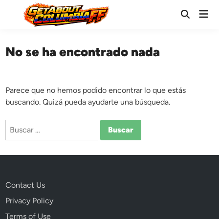
Saltar
Men
al
Abrir
prin
búsqueda
contenido
No se ha encontrado nada
Parece que no hemos podido encontrar lo que estás
buscando. Quizá pueda ayudarte una búsqueda.
Buscar:
Contact Us
Privacy Policy
Terms of Use