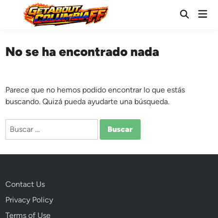
Saltar
Men
al
Abrir
prin
búsqueda
contenido
No se ha encontrado nada
Parece que no hemos podido encontrar lo que estás
buscando. Quizá pueda ayudarte una búsqueda.
Buscar:
Contact Us
Privacy Policy
Terms of Use