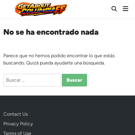
Saltar
Men
al
Abrir
prin
búsqueda
contenido
No se ha encontrado nada
Parece que no hemos podido encontrar lo que estás
buscando. Quizá pueda ayudarte una búsqueda.
Buscar:
Contact Us
Privacy Policy
Terms of Use