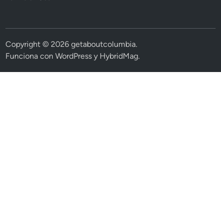
Copyright © 2026
getaboutcolumbia
.
Funciona con
WordPress
y
HybridMag
.