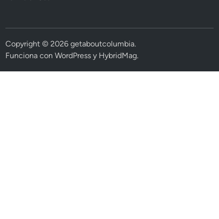
Copyright © 2026
getaboutcolumbia
.
Funciona con
WordPress
y
HybridMag
.