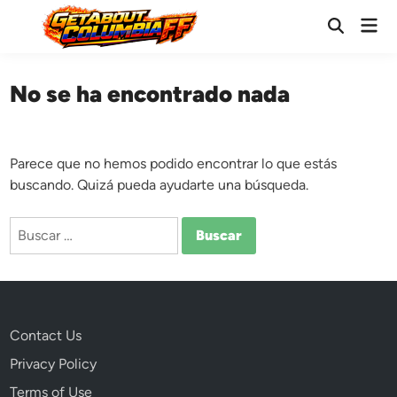
Saltar
Men
al
Abrir
prin
búsqueda
contenido
No se ha encontrado nada
Parece que no hemos podido encontrar lo que estás
buscando. Quizá pueda ayudarte una búsqueda.
Buscar:
Contact Us
Privacy Policy
Terms of Use