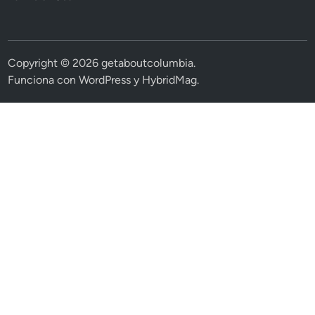
Copyright © 2026
getaboutcolumbia
.
Funciona con
WordPress
y
HybridMag
.