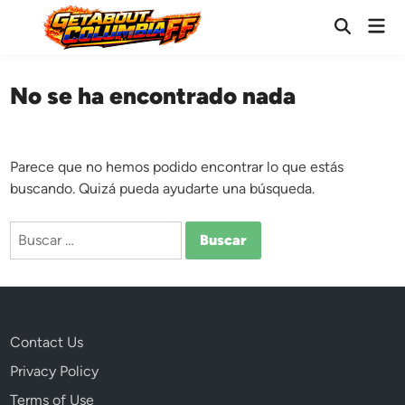
Saltar
Men
al
Abrir
prin
búsqueda
contenido
No se ha encontrado nada
Parece que no hemos podido encontrar lo que estás
buscando. Quizá pueda ayudarte una búsqueda.
Buscar:
Contact Us
Privacy Policy
Terms of Use