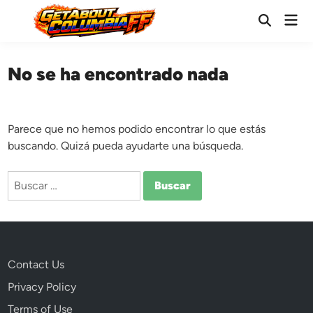
Saltar
Men
al
Abrir
prin
búsqueda
contenido
No se ha encontrado nada
Parece que no hemos podido encontrar lo que estás
buscando. Quizá pueda ayudarte una búsqueda.
Buscar:
Contact Us
Privacy Policy
Terms of Use