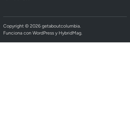
Copyright © 2026
getaboutcolumbia
.
Funciona con
WordPress
y
HybridMag
.