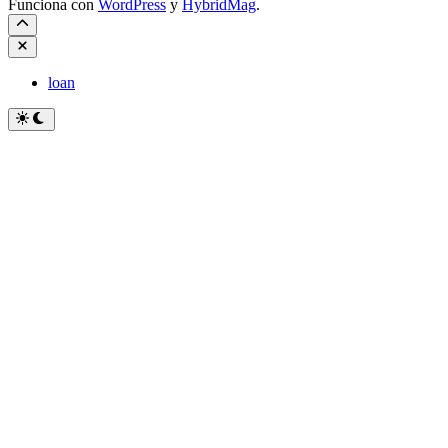
Funciona con
WordPress
y
HybridMag
.
Cerrar
loan
Cambiar
a
modo
oscuro