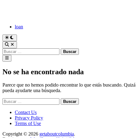
Saltar
al
contenido
loan
Cambiar
a
Abrir
modo
búsqueda
Buscar:
oscuro
Menú
principal
No se ha encontrado nada
Parece que no hemos podido encontrar lo que estás buscando. Quizá
pueda ayudarte una búsqueda.
Buscar:
Contact Us
Privacy Policy
Terms of Use
Copyright © 2026
getaboutcolumbia
.