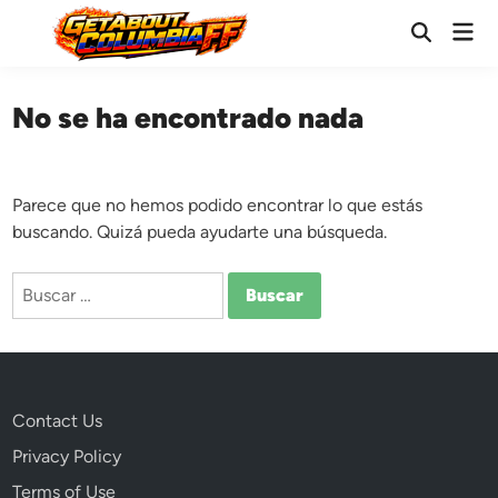
Saltar
Men
al
Abrir
prin
búsqueda
contenido
No se ha encontrado nada
Parece que no hemos podido encontrar lo que estás
buscando. Quizá pueda ayudarte una búsqueda.
Buscar:
Contact Us
Privacy Policy
Terms of Use