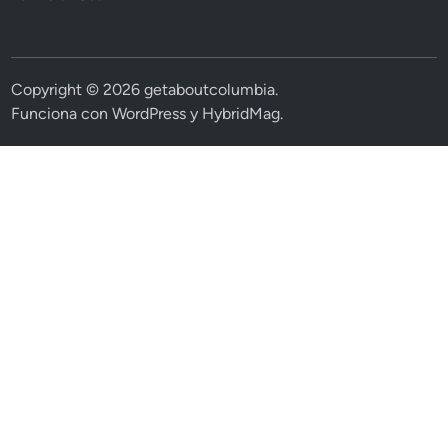
Copyright © 2026
getaboutcolumbia
.
Funciona con
WordPress
y
HybridMag
.