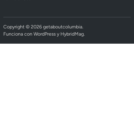
Copyright © 2026
getaboutcolumbia
.
Funciona con
WordPress
y
HybridMag
.