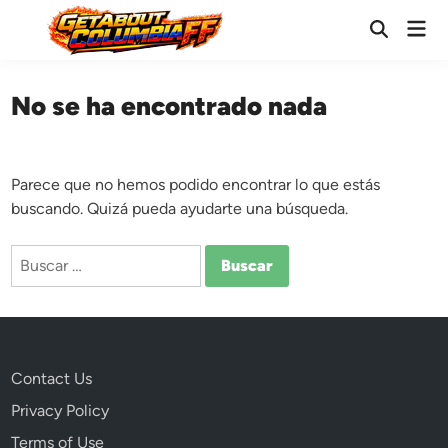
Saltar
Men
al
Abrir
prin
búsqueda
contenido
No se ha encontrado nada
Parece que no hemos podido encontrar lo que estás
buscando. Quizá pueda ayudarte una búsqueda.
Buscar:
Contact Us
Privacy Policy
Terms of Use