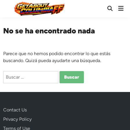
Saltar
Men
al
Abrir
prin
búsqueda
contenido
No se ha encontrado nada
Parece que no hemos podido encontrar lo que estás
buscando. Quizá pueda ayudarte una búsqueda.
Buscar:
Contact Us
Privacy Policy
Terms of Use