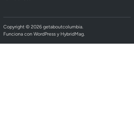
Copyright © 2026
getaboutcolumbia
.
Funciona con
WordPress
y
HybridMag
.