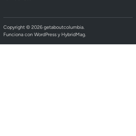
Copyright © 2026
getaboutcolumbia
.
Funciona con
WordPress
y
HybridMag
.