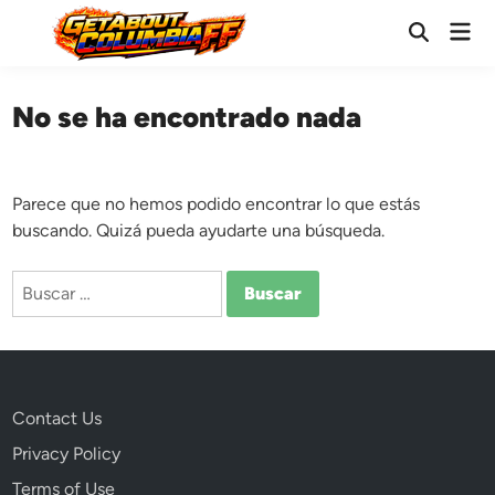
Saltar
Men
al
Abrir
prin
búsqueda
contenido
No se ha encontrado nada
Parece que no hemos podido encontrar lo que estás
buscando. Quizá pueda ayudarte una búsqueda.
Buscar:
Contact Us
Privacy Policy
Terms of Use