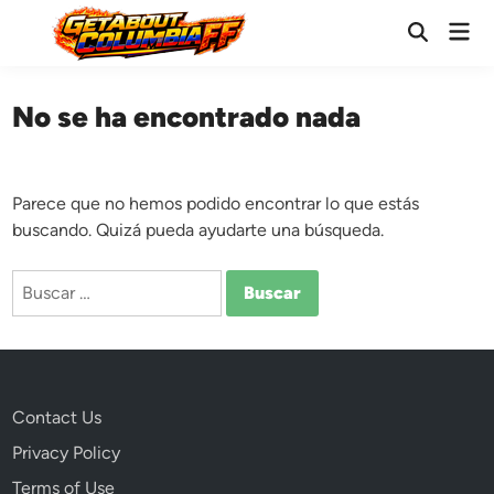
Saltar
Men
al
Abrir
prin
búsqueda
contenido
No se ha encontrado nada
Parece que no hemos podido encontrar lo que estás
buscando. Quizá pueda ayudarte una búsqueda.
Buscar:
Contact Us
Privacy Policy
Terms of Use