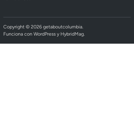
Copyright © 2026
getaboutcolumbia
.
Funciona con
WordPress
y
HybridMag
.