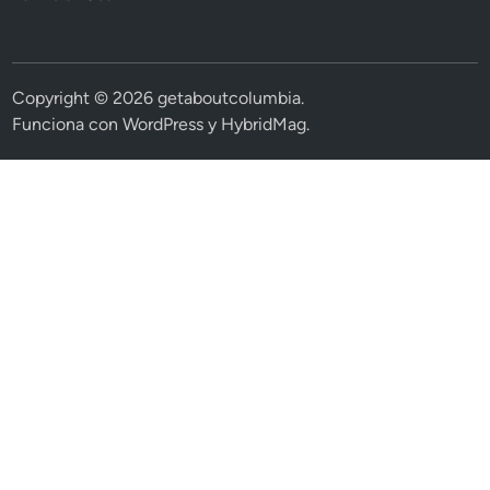
Copyright © 2026
getaboutcolumbia
.
Funciona con
WordPress
y
HybridMag
.