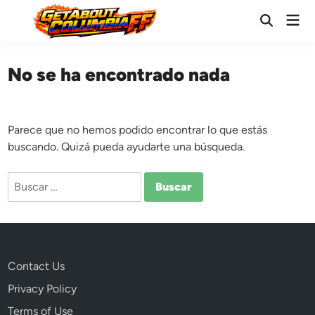
Saltar
Men
al
Abrir
prin
búsqueda
contenido
No se ha encontrado nada
Parece que no hemos podido encontrar lo que estás
buscando. Quizá pueda ayudarte una búsqueda.
Buscar:
Contact Us
Privacy Policy
Terms of Use