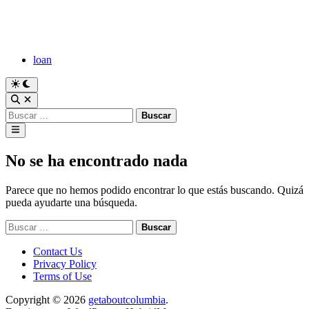
Saltar
al
contenido
loan
Cambiar
a
Abrir
modo
búsqueda
Buscar:
oscuro
Menú
principal
No se ha encontrado nada
Parece que no hemos podido encontrar lo que estás buscando. Quizá
pueda ayudarte una búsqueda.
Buscar:
Contact Us
Privacy Policy
Terms of Use
Copyright © 2026
getaboutcolumbia
.