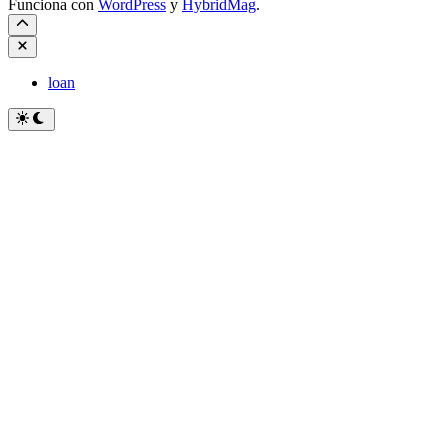
Funciona con
WordPress
y
HybridMag
.
Cerrar
loan
Cambiar
a
modo
oscuro