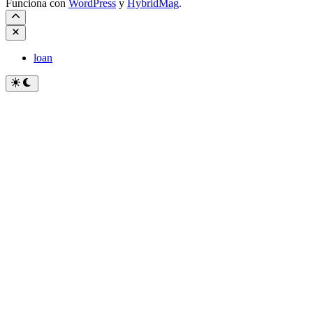
Funciona con
WordPress
y
HybridMag
.
Cerrar
loan
Cambiar
a
modo
oscuro