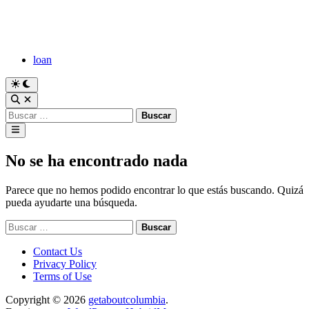
Saltar
al
contenido
loan
Cambiar
a
Abrir
modo
búsqueda
Buscar:
oscuro
Menú
principal
No se ha encontrado nada
Parece que no hemos podido encontrar lo que estás buscando. Quizá
pueda ayudarte una búsqueda.
Buscar:
Contact Us
Privacy Policy
Terms of Use
Copyright © 2026
getaboutcolumbia
.