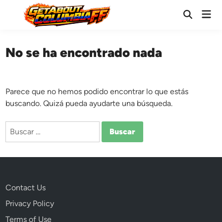
Saltar
Men
al
Abrir
prin
búsqueda
contenido
No se ha encontrado nada
Parece que no hemos podido encontrar lo que estás
buscando. Quizá pueda ayudarte una búsqueda.
Buscar:
Contact Us
Privacy Policy
Terms of Use