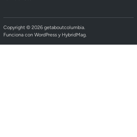
Copyright © 2026
getaboutcolumbia
.
Funciona con
WordPress
y
HybridMag
.