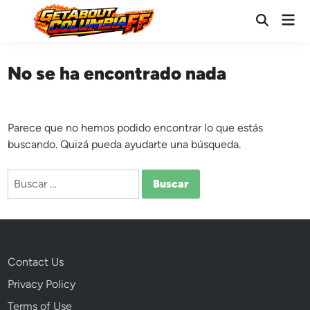
Saltar
Men
al
Abrir
prin
búsqueda
contenido
No se ha encontrado nada
Parece que no hemos podido encontrar lo que estás
buscando. Quizá pueda ayudarte una búsqueda.
Buscar:
Contact Us
Privacy Policy
Terms of Use