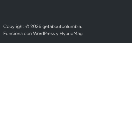
Copyright © 2026
getaboutcolumbia
.
Funciona con
WordPress
y
HybridMag
.