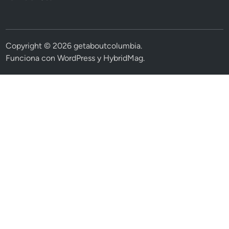
Copyright © 2026
getaboutcolumbia
.
Funciona con
WordPress
y
HybridMag
.