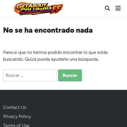
Saltar
Men
al
Abrir
prin
búsqueda
contenido
No se ha encontrado nada
Parece que no hemos podido encontrar lo que estás
buscando. Quizá pueda ayudarte una búsqueda.
Buscar:
Contact Us
Privacy Policy
Terms of Use