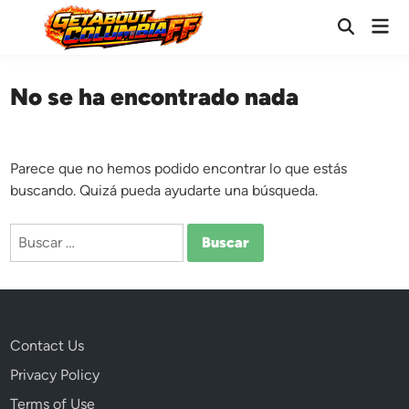
Saltar
Men
al
Abrir
prin
búsqueda
contenido
No se ha encontrado nada
Parece que no hemos podido encontrar lo que estás
buscando. Quizá pueda ayudarte una búsqueda.
Buscar:
Contact Us
Privacy Policy
Terms of Use