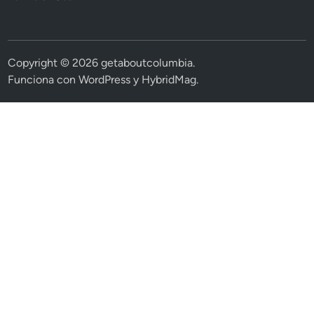
Copyright © 2026
getaboutcolumbia
.
Funciona con
WordPress
y
HybridMag
.