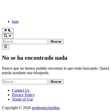
Saltar
al
contenido
loan
Cambiar
a
Abrir
modo
búsqueda
Buscar:
oscuro
Menú
principal
No se ha encontrado nada
Parece que no hemos podido encontrar lo que estás buscando. Quizá
pueda ayudarte una búsqueda.
Buscar:
Contact Us
Privacy Policy
Terms of Use
Copyright © 2026
getaboutcolumbia
.