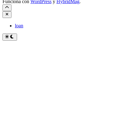
Funciona con
WordPress
y
HybridMag
.
Cerrar
loan
Cambiar
a
modo
oscuro