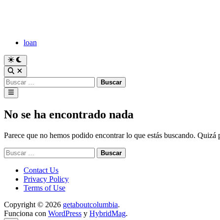
Saltar
al
contenido
loan
Cambiar
a
Abrir
modo
búsqueda
Buscar:
oscuro
Menú
principal
No se ha encontrado nada
Parece que no hemos podido encontrar lo que estás buscando. Quizá
Buscar:
Contact Us
Privacy Policy
Terms of Use
Copyright © 2026
getaboutcolumbia
.
Funciona con
WordPress
y
HybridMag
.