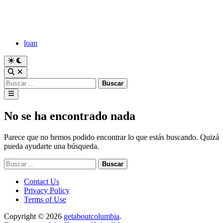
Saltar
al
contenido
loan
Cambiar
a
Abrir
modo
búsqueda
Buscar:
oscuro
Menú
principal
No se ha encontrado nada
Parece que no hemos podido encontrar lo que estás buscando. Quizá
pueda ayudarte una búsqueda.
Buscar:
Contact Us
Privacy Policy
Terms of Use
Copyright © 2026
getaboutcolumbia
.