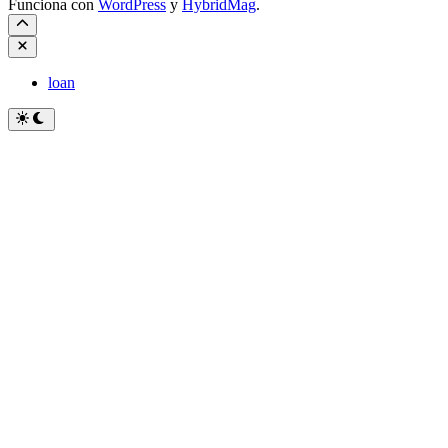
Funciona con
WordPress
y
HybridMag
.
Cerrar
loan
Cambiar
a
modo
oscuro