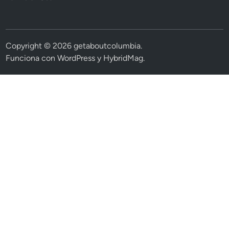
Copyright © 2026
getaboutcolumbia
.
Funciona con
WordPress
y
HybridMag
.