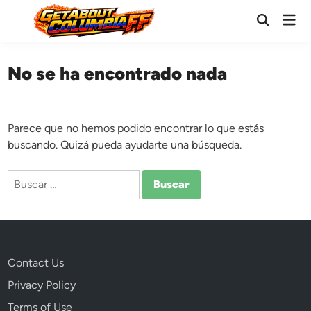
Saltar
Men
al
Abrir
prin
búsqueda
contenido
No se ha encontrado nada
Parece que no hemos podido encontrar lo que estás
buscando. Quizá pueda ayudarte una búsqueda.
Buscar:
Contact Us
Privacy Policy
Terms of Use