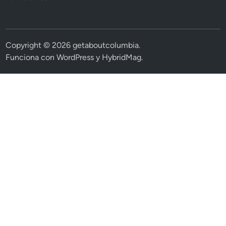
Copyright © 2026
getaboutcolumbia
.
Funciona con
WordPress
y
HybridMag
.