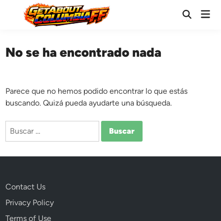
Saltar
Men
al
Abrir
prin
búsqueda
contenido
No se ha encontrado nada
Parece que no hemos podido encontrar lo que estás
buscando. Quizá pueda ayudarte una búsqueda.
Buscar:
Contact Us
Privacy Policy
Terms of Use