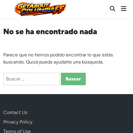
Saltar
Men
al
Abrir
prin
búsqueda
contenido
No se ha encontrado nada
Parece que no hemos podido encontrar lo que estás
buscando. Quizá pueda ayudarte una búsqueda.
Buscar:
Contact Us
Privacy Policy
Terms of Use