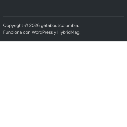
Copyright © 2026
getaboutcolumbia
.
Funciona con
WordPress
y
HybridMag
.