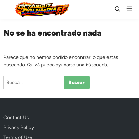
Saltar
Men
al
Abrir
prin
búsqueda
contenido
No se ha encontrado nada
Parece que no hemos podido encontrar lo que estás
buscando. Quizá pueda ayudarte una búsqueda.
Buscar:
Contact Us
Privacy Policy
Terms of Use