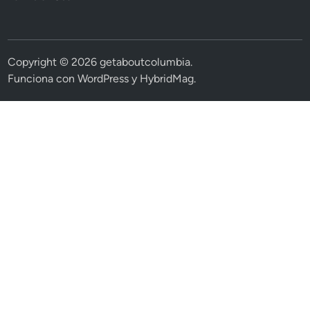
Copyright © 2026
getaboutcolumbia
.
Funciona con
WordPress
y
HybridMag
.