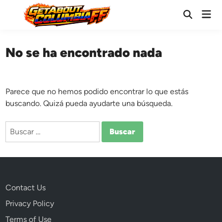
Saltar
Men
al
Abrir
prin
búsqueda
contenido
No se ha encontrado nada
Parece que no hemos podido encontrar lo que estás
buscando. Quizá pueda ayudarte una búsqueda.
Buscar:
Contact Us
Privacy Policy
Terms of Use