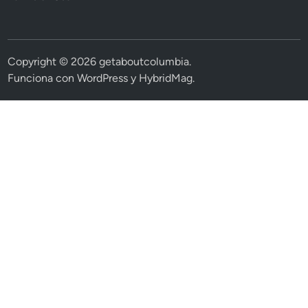
Copyright © 2026
getaboutcolumbia
.
Funciona con
WordPress
y
HybridMag
.