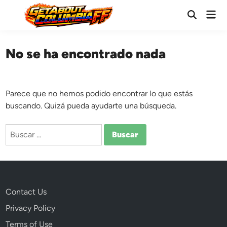
Saltar
Men
al
Abrir
prin
búsqueda
contenido
No se ha encontrado nada
Parece que no hemos podido encontrar lo que estás
buscando. Quizá pueda ayudarte una búsqueda.
Buscar:
Contact Us
Privacy Policy
Terms of Use