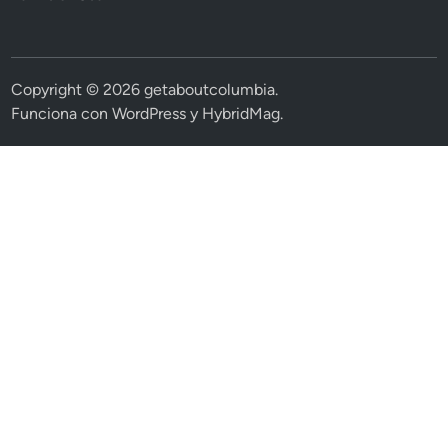
Copyright © 2026
getaboutcolumbia
.
Funciona con
WordPress
y
HybridMag
.