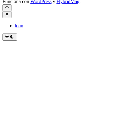
Funciona con
WordPress
y
HybridMag
.
Cerrar
loan
Cambiar
a
modo
oscuro