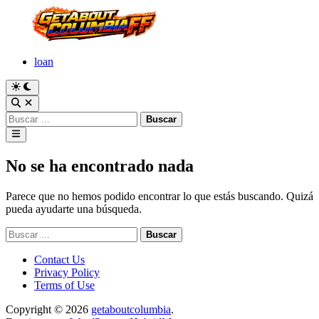
Saltar
al
contenido
loan
Cambiar
a
Abrir
modo
búsqueda
Buscar:
oscuro
Menú
principal
No se ha encontrado nada
Parece que no hemos podido encontrar lo que estás buscando. Quizá
pueda ayudarte una búsqueda.
Buscar:
Contact Us
Privacy Policy
Terms of Use
Copyright © 2026
getaboutcolumbia
.